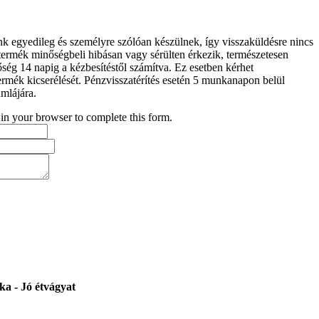
k egyedileg és személyre szólóan készülnek, így visszaküldésre nincs
termék minőségbeli hibásan vagy sérülten érkezik, természetesen
őség 14 napig a kézbesítéstől számítva. Ez esetben kérhet
termék kicserélését. Pénzvisszatérítés esetén 5 munkanapon belül
ámlájára.
 in your browser to complete this form.
a - Jó étvágyat