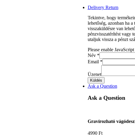
Delivery Return
Tekintve, hogy termékein
lehetőség, azonban ha a 
visszaküldésre van lehet
pénzvisszatérítést vagy 
utaljuk vissza a pénzt sz
Please enable JavaScript
Név
*
Email
*
Üzenet
Küldés
Ask a Question
Ask a Question
Gravírozható vágódeszk
4990
Ft