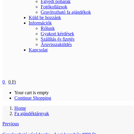
Egyedi poharak
Fotókollázsok
Gravírozható fa ajándékok
Küld be hozzánk
Információk
Rólunk
Gyakori kérdések
Szállítás és fizetés
Áruvisszaküldés
Kapcsolat
0
0
Ft
Your cart is empty
Continue Shopping
Home
Fa ajándéktárgyak
Previous