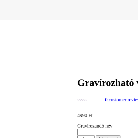
Gravírozható 
0
customer revi
4990
Ft
Gravírozandó név
Gravírozható