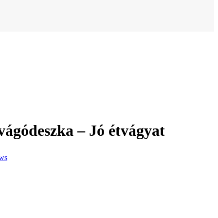
vágódeszka – Jó étvágyat
ews