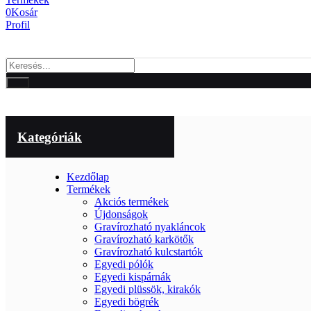
0
Kosár
Profil
Kategóriák
Kezdőlap
Termékek
Akciós termékek
Újdonságok
Gravírozható nyakláncok
Gravírozható karkötők
Gravírozható kulcstartók
Egyedi pólók
Egyedi kispárnák
Egyedi plüssök, kirakók
Egyedi bögrék