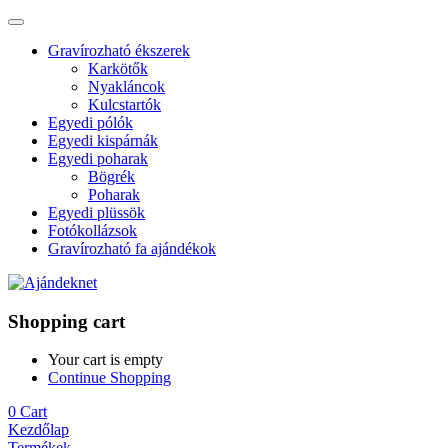
Gravírozható ékszerek
Karkötők
Nyakláncok
Kulcstartók
Egyedi pólók
Egyedi kispárnák
Egyedi poharak
Bögrék
Poharak
Egyedi plüssök
Fotókollázsok
Gravírozható fa ajándékok
Shopping cart
Your cart is empty
Continue Shopping
0
Cart
Kezdőlap
Termékek