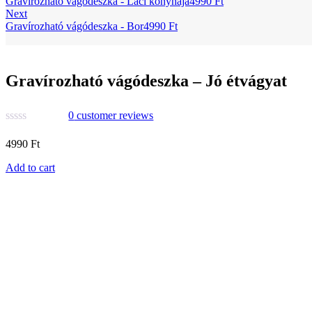
Gravírozható vágódeszka - Laci konyhája
4990
Ft
Next
Gravírozható vágódeszka - Bor
4990
Ft
Gravírozható vágódeszka – Jó étvágyat
0
customer reviews
4990
Ft
Add to cart