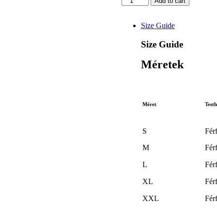
Add to cart
vágódeszka
-
Jó
Size Guide
étvágyat
quantity
Size Guide
Méretek
Méret
Testh
S
Férf
M
Férf
L
Férf
XL
Férf
XXL
Férf