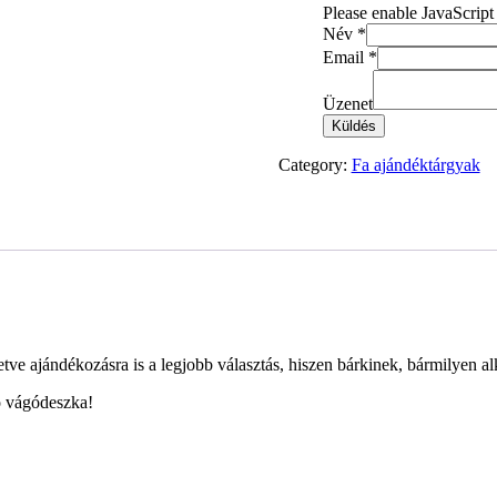
Please enable JavaScript
Név
*
Email
*
Üzenet
Küldés
Category:
Fa ajándéktárgyak
etve ajándékozásra is a legjobb választás, hiszen bárkinek, bármilyen a
ó vágódeszka!