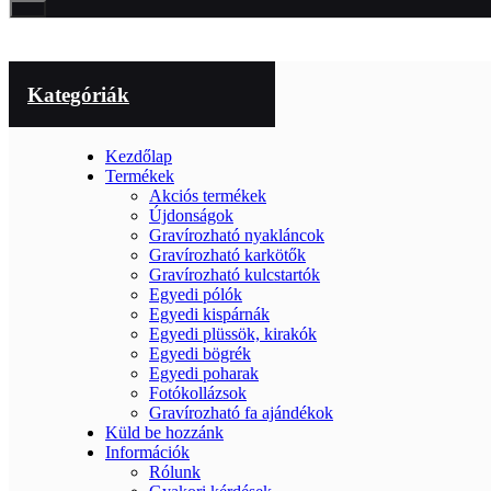
Kategóriák
Kezdőlap
Termékek
Akciós termékek
Újdonságok
Gravírozható nyakláncok
Gravírozható karkötők
Gravírozható kulcstartók
Egyedi pólók
Egyedi kispárnák
Egyedi plüssök, kirakók
Egyedi bögrék
Egyedi poharak
Fotókollázsok
Gravírozható fa ajándékok
Küld be hozzánk
Információk
Rólunk