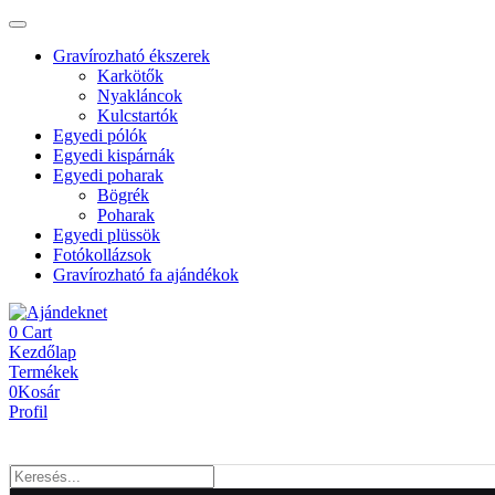
Gravírozható ékszerek
Karkötők
Nyakláncok
Kulcstartók
Egyedi pólók
Egyedi kispárnák
Egyedi poharak
Bögrék
Poharak
Egyedi plüssök
Fotókollázsok
Gravírozható fa ajándékok
0
Cart
Kezdőlap
Termékek
0
Kosár
Profil