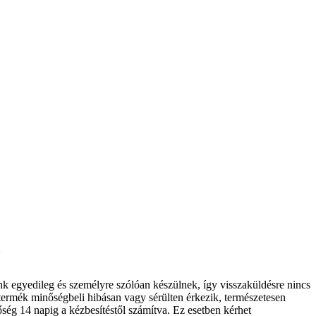
k egyedileg és személyre szólóan készülnek, így visszaküldésre nincs
termék minőségbeli hibásan vagy sérülten érkezik, természetesen
őség 14 napig a kézbesítéstől számítva. Ez esetben kérhet