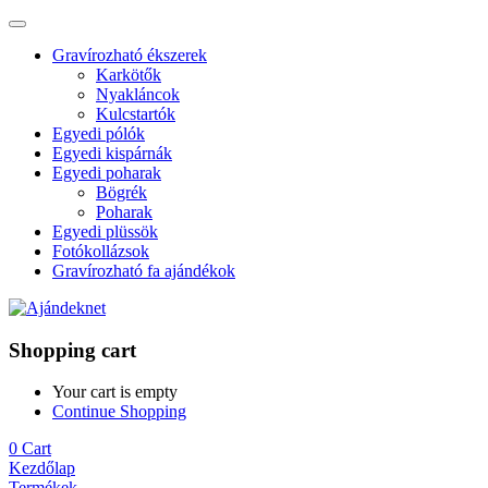
Gravírozható ékszerek
Karkötők
Nyakláncok
Kulcstartók
Egyedi pólók
Egyedi kispárnák
Egyedi poharak
Bögrék
Poharak
Egyedi plüssök
Fotókollázsok
Gravírozható fa ajándékok
Shopping cart
Your cart is empty
Continue Shopping
0
Cart
Kezdőlap
Termékek