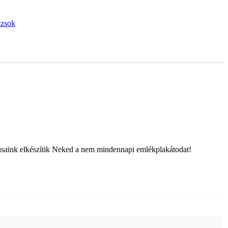
ázsok
fikusaink elkészítik Neked a nem mindennapi emlékplakátodat!