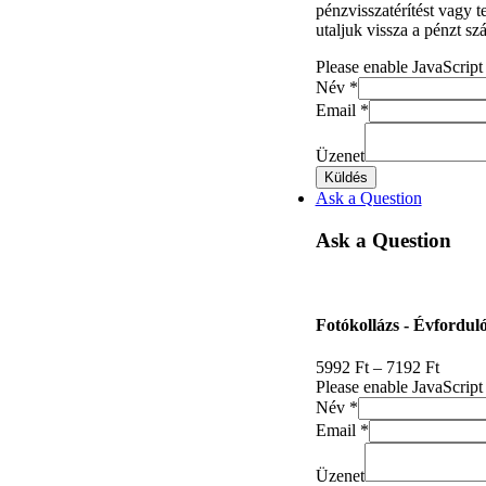
pénzvisszatérítést vagy 
utaljuk vissza a pénzt sz
Please enable JavaScript
Név
*
Email
*
Üzenet
Küldés
Ask a Question
Ask a Question
Fotókollázs - Évfordul
5992
Ft
–
7192
Ft
Please enable JavaScript
Név
*
Email
*
Üzenet