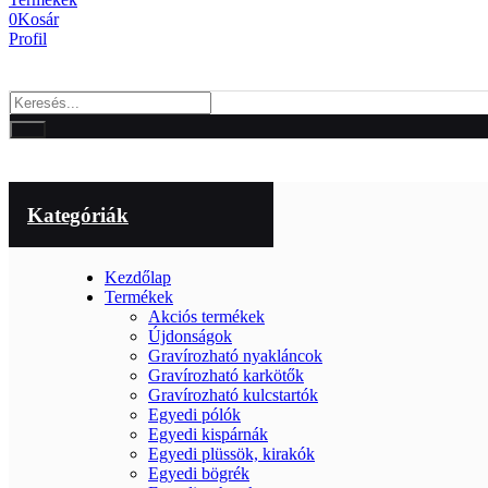
0
Kosár
Profil
Kategóriák
Kezdőlap
Termékek
Akciós termékek
Újdonságok
Gravírozható nyakláncok
Gravírozható karkötők
Gravírozható kulcstartók
Egyedi pólók
Egyedi kispárnák
Egyedi plüssök, kirakók
Egyedi bögrék