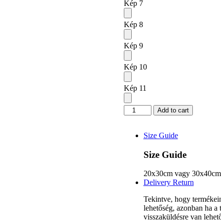
Kép 7
Kép 8
Kép 9
Kép 10
Kép 11
Fotókollázs
Add to cart
-
Évforduló
quantity
Size Guide
Size Guide
20x30cm vagy 30x40cm
Delivery Return
Tekintve, hogy termékein
lehetőség, azonban ha a 
visszaküldésre van lehet