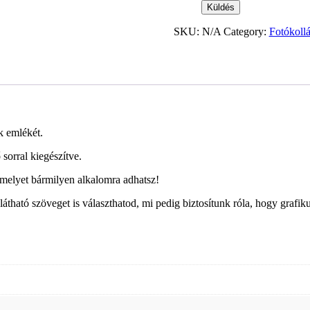
Küldés
SKU:
N/A
Category:
Fotókoll
k emlékét.
 sorral kiegészítve.
 melyet bármilyen alkalomra adhatsz!
 látható szöveget is választhatod, mi pedig biztosítunk róla, hogy gra