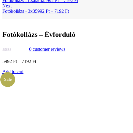
Fotókollázs - Családfa
5992
Ft
–
7192
Ft
Next
Fotókollázs - 3x3
5992
Ft
–
7192
Ft
Fotókollázs – Évforduló
0
customer reviews
5992
Ft
–
7192
Ft
Add to cart
Sale