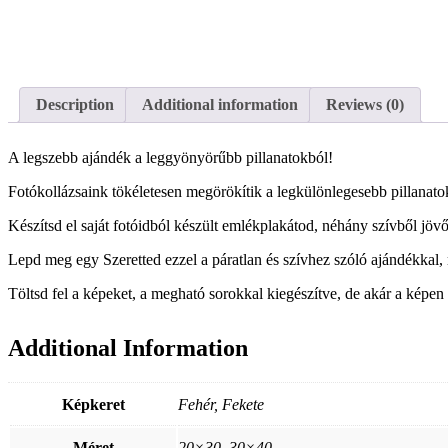
Description
Additional information
Reviews (0)
A legszebb ajándék a leggyönyörűbb pillanatokból!
Fotókollázsaink tökéletesen megörökítik a legkülönlegesebb pillanato
Készítsd el saját fotóidból készült emlékplakátod, néhány szívből jövő
Lepd meg egy Szeretted ezzel a páratlan és szívhez szóló ajándékkal,
Töltsd fel a képeket, a megható sorokkal kiegészítve, de akár a képen
Additional Information
Képkeret
Fehér, Fekete
Méret
20×30, 30×40