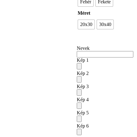
Fehér
Fekete
Méret
20x30
30x40
Nevek
Kép 1
Kép 2
Kép 3
Kép 4
Kép 5
Kép 6