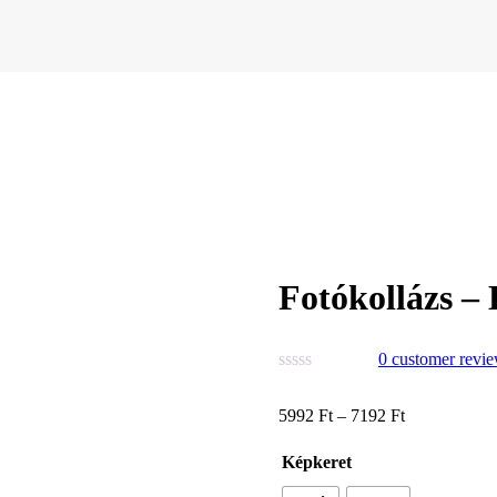
Fotókollázs –
0
customer revi
5992
Ft
–
7192
Ft
Képkeret