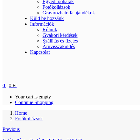
Egyedi poharak
Fotókollázsok
Gravírozható fa ajándékok
Küld be hozzánk
Információk
Rólunk
Gyakori kérdések
Szállítás és fizetés
Áruvisszaküldés
Kapcsolat
0
0
Ft
Your cart is empty
Continue Shopping
Home
Fotókollázsok
Previous