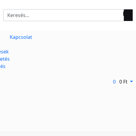
Kapcsolat
ések
zetés
dés
0
0
Ft