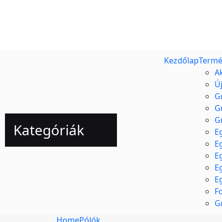
Kezdőlap
Termé
A
Ú
G
G
G
Kategóriák
E
E
E
E
E
F
G
Home
Pólók