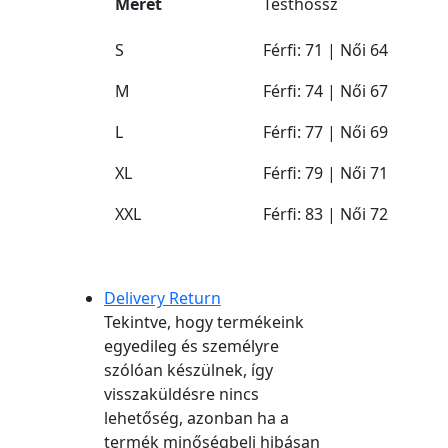
Méret
Testhossz
S
Férfi: 71 | Női 64
M
Férfi: 74 | Női 67
L
Férfi: 77 | Női 69
XL
Férfi: 79 | Női 71
XXL
Férfi: 83 | Női 72
Delivery Return
Tekintve, hogy termékeink
egyedileg és személyre
szólóan készülnek, így
visszaküldésre nincs
lehetőség, azonban ha a
termék minőségbeli hibásan