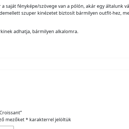
a saját fényképe/szövege van a pólón, akár egy általunk vála
emellett szuper kinézetet biztosít bármilyen outfit-hez, me
rkinek adhatja, bármilyen alkalomra.
 Croissant”
ező mezőket
*
karakterrel jelöltük