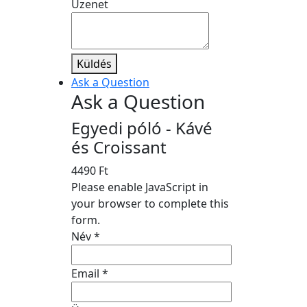
Üzenet
Küldés
Ask a Question
Ask a Question
Egyedi póló - Kávé
és Croissant
4490
Ft
Please enable JavaScript in
your browser to complete this
form.
Név
*
Email
*