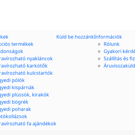
kek
Küld be hozzánk
Információk
kciós termékek
Rólunk
jdonságok
Gyakori kérd
ravírozható nyakláncok
Szállítás és fi
ravírozható karkötők
Áruvisszakül
ravírozható kulcstartók
gyedi pólók
gyedi kispárnák
gyedi plüssök, kirakók
gyedi bögrék
gyedi poharak
otókollázsok
ravírozható fa ajándékok