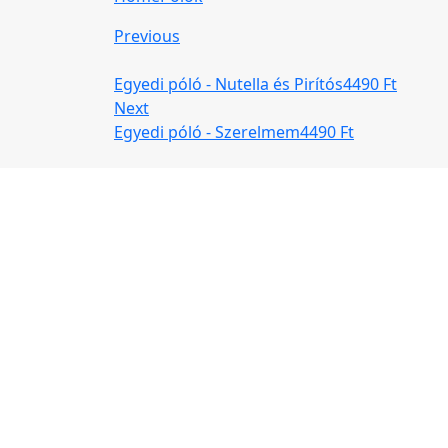
Previous
Egyedi póló - Nutella és Pirítós
4490
Ft
Next
Egyedi póló - Szerelmem
4490
Ft