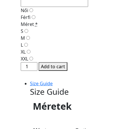
Női
Férfi
Méret
*
S
M
L
XL
XXL
Add to cart
Size Guide
Size Guide
Méretek