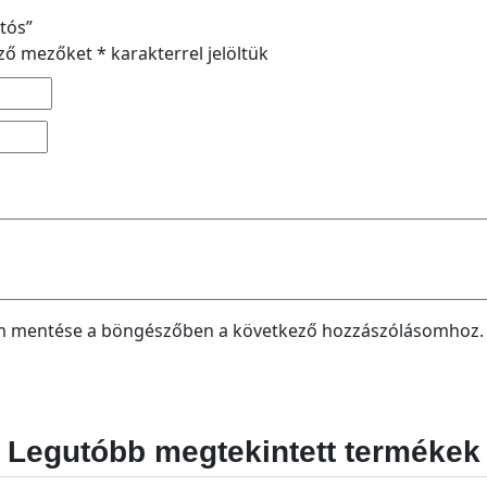
otós”
ező mezőket
*
karakterrel jelöltük
em mentése a böngészőben a következő hozzászólásomhoz.
Legutóbb megtekintett termékek