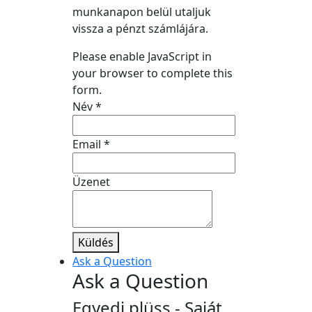
munkanapon belül utaljuk
vissza a pénzt számlájára.
Please enable JavaScript in
your browser to complete this
form.
Név
*
Email
*
Üzenet
Küldés
Ask a Question
Ask a Question
Egyedi plüss - Saját