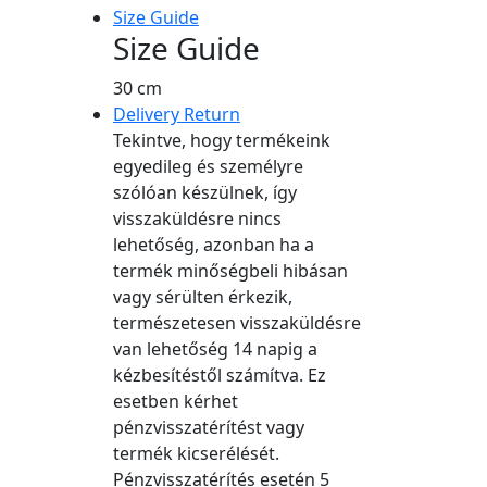
-
Size Guide
Saját
Size Guide
fotós
quantity
30 cm
Delivery Return
Tekintve, hogy termékeink
egyedileg és személyre
szólóan készülnek, így
visszaküldésre nincs
lehetőség, azonban ha a
termék minőségbeli hibásan
vagy sérülten érkezik,
természetesen visszaküldésre
van lehetőség 14 napig a
kézbesítéstől számítva. Ez
esetben kérhet
pénzvisszatérítést vagy
termék kicserélését.
Pénzvisszatérítés esetén 5