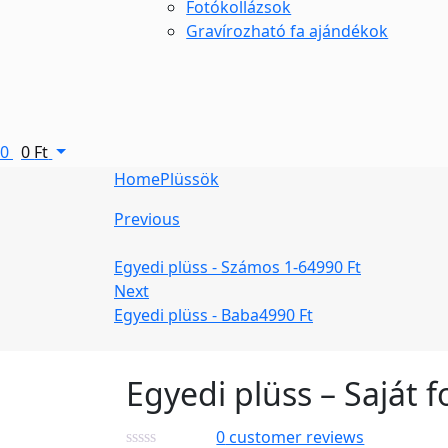
Fotókollázsok
Gravírozható fa ajándékok
0
0
Ft
Home
Plüssök
Previous
Egyedi plüss - Számos 1-6
4990
Ft
Next
Egyedi plüss - Baba
4990
Ft
Egyedi plüss – Saját f
0
customer reviews