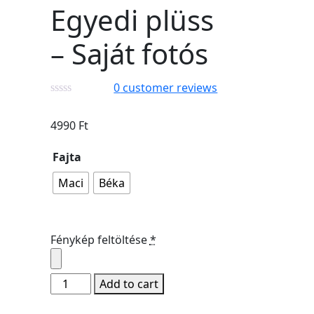
Egyedi plüss
– Saját fotós
0
customer reviews
4990
Ft
Fajta
Maci
Béka
Fénykép feltöltése
*
Egyedi
Add to cart
plüss