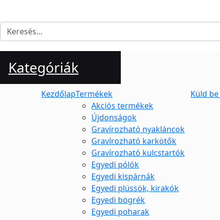
Kategóriák
Kezdőlap
Termékek
Küld be
Akciós termékek
Újdonságok
Gravírozható nyakláncok
Gravírozható karkötők
Gravírozható kulcstartók
Egyedi pólók
Egyedi kispárnák
Egyedi plüssök, kirakók
Egyedi bögrék
Egyedi poharak