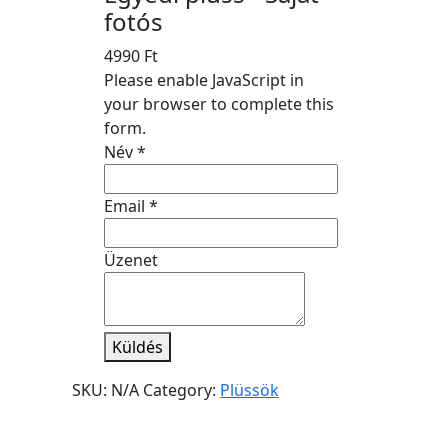
fotós
4990
Ft
Please enable JavaScript in
your browser to complete this
form.
Név
*
Email
*
Üzenet
Küldés
SKU:
N/A
Category:
Plüssök