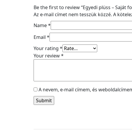
Be the first to review “Egyedi plüss – Saját f
Az e-mail címet nem tesszük közzé.
A kötel
Name
*
Email
*
Your rating
*
Your review
*
A nevem, e-mail címem, és weboldalcím