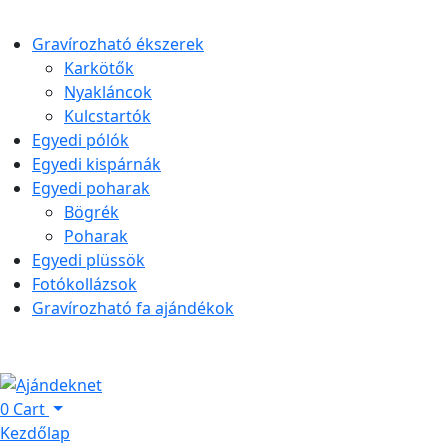
Gravírozható ékszerek
Karkötők
Nyakláncok
Kulcstartók
Egyedi pólók
Egyedi kispárnák
Egyedi poharak
Bögrék
Poharak
Egyedi plüssök
Fotókollázsok
Gravírozható fa ajándékok
0
Cart
Kezdőlap