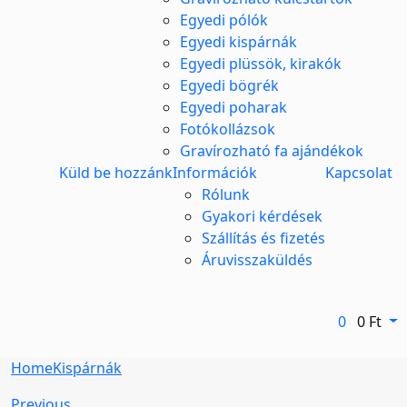
Egyedi pólók
Egyedi kispárnák
Egyedi plüssök, kirakók
Egyedi bögrék
Egyedi poharak
Fotókollázsok
Gravírozható fa ajándékok
Küld be hozzánk
Információk
Kapcsolat
Rólunk
Gyakori kérdések
Szállítás és fizetés
Áruvisszaküldés
0
0
Ft
Home
Kispárnák
Previous