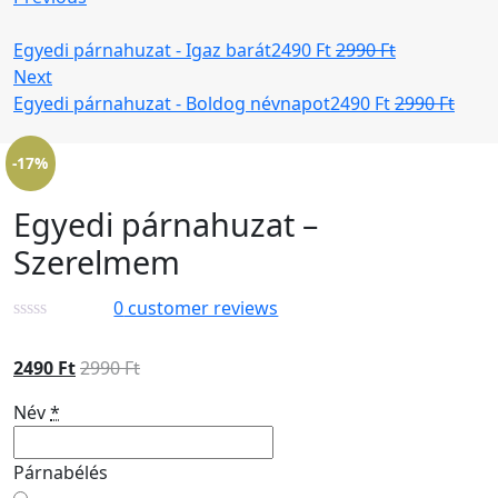
Egyedi párnahuzat - Igaz barát
2490
Ft
2990
Ft
Next
Egyedi párnahuzat - Boldog névnapot
2490
Ft
2990
Ft
-17%
Egyedi párnahuzat –
Szerelmem
0
customer reviews
2490
Ft
2990
Ft
Név
*
Párnabélés