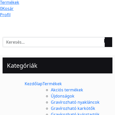
Termékek
0
Kosár
Profil
Kategóriák
Kezdőlap
Termékek
Akciós termékek
Újdonságok
Gravírozható nyakláncok
Gravírozható karkötők
Gravírozható kulcstartók