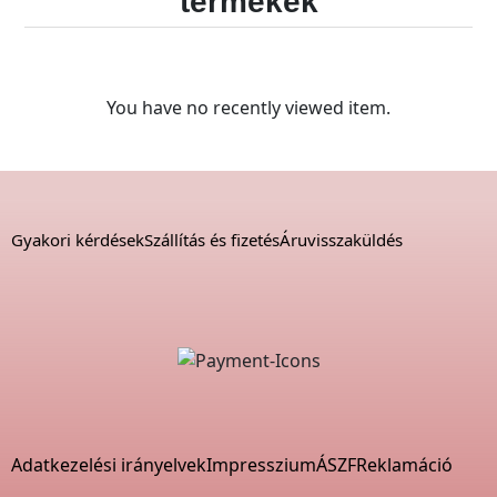
termékek
You have no recently viewed item.
Gyakori kérdések
Szállítás és fizetés
Áruvisszaküldés
Adatkezelési irányelvek
Impresszium
ÁSZF
Reklamáció