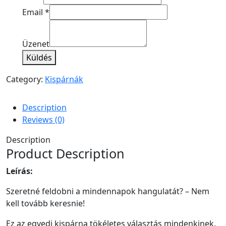
Email
*
Üzenet
Küldés
Category:
Kispárnák
Description
Reviews (0)
Description
Product Description
Leírás:
Szeretné feldobni a mindennapok hangulatát? – Nem
kell tovább keresnie!
Ez az egyedi kispárna tökéletes választás mindenkinek.