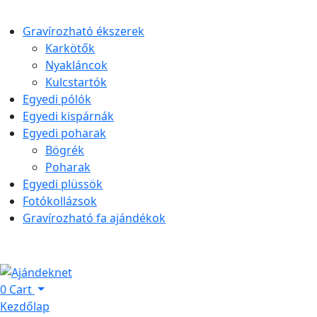
Gravírozható ékszerek
Karkötők
Nyakláncok
Kulcstartók
Egyedi pólók
Egyedi kispárnák
Egyedi poharak
Bögrék
Poharak
Egyedi plüssök
Fotókollázsok
Gravírozható fa ajándékok
0
Cart
Kezdőlap