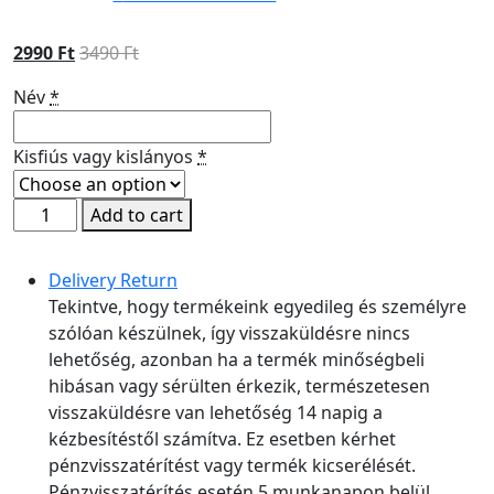
2990
Ft
3490
Ft
Név
*
Kisfiús vagy kislányos
*
Egyedi
Add to cart
Bögre
-
Delivery Return
Legjobb
Tekintve, hogy termékeink egyedileg és személyre
nagymama
szólóan készülnek, így visszaküldésre nincs
quantity
lehetőség, azonban ha a termék minőségbeli
hibásan vagy sérülten érkezik, természetesen
visszaküldésre van lehetőség 14 napig a
kézbesítéstől számítva. Ez esetben kérhet
pénzvisszatérítést vagy termék kicserélését.
Pénzvisszatérítés esetén 5 munkanapon belül