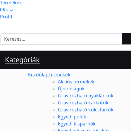
Termékek
0
Kosár
Profil
Kategóriák
Kezdőlap
Termékek
Akciós termékek
Újdonságok
Gravírozható nyakláncok
Gravírozható karkötők
Gravírozható kulcstartók
Egyedi pólók
Egyedi kispárnák
Egyedi plüssök, kirakók