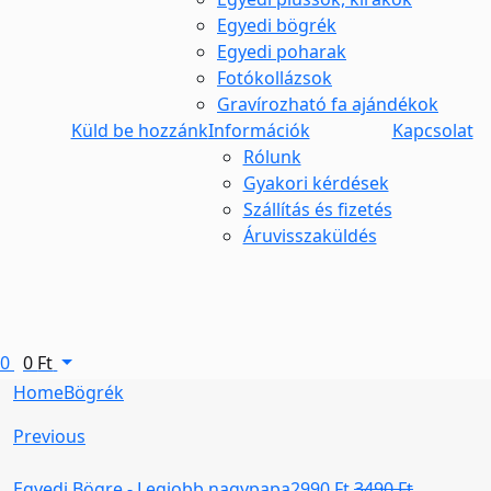
Egyedi bögrék
Egyedi poharak
Fotókollázsok
Gravírozható fa ajándékok
Küld be hozzánk
Információk
Kapcsolat
Rólunk
Gyakori kérdések
Szállítás és fizetés
Áruvisszaküldés
0
0
Ft
Home
Bögrék
Previous
Egyedi Bögre - Legjobb nagypapa
2990
Ft
3490
Ft