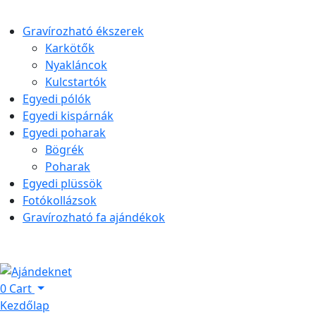
Gravírozható ékszerek
Karkötők
Nyakláncok
Kulcstartók
Egyedi pólók
Egyedi kispárnák
Egyedi poharak
Bögrék
Poharak
Egyedi plüssök
Fotókollázsok
Gravírozható fa ajándékok
0
Cart
Kezdőlap