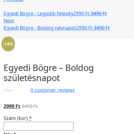
Egyedi Bögre - Legjobb feleség
2990
Ft
3490
Ft
Next
Egyedi Bögre - Boldog névnapot
2990
Ft
3490
Ft
-14%
Egyedi Bögre – Boldog
születésnapot
0
customer reviews
2990
Ft
3490
Ft
Szám (kor)
*