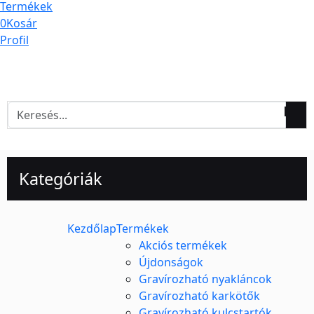
Termékek
0
Kosár
Profil
Kategóriák
Kezdőlap
Termékek
Akciós termékek
Újdonságok
Gravírozható nyakláncok
Gravírozható karkötők
Gravírozható kulcstartók