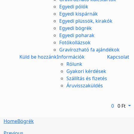
Egyedi pólók
Egyedi kispárnák
Egyedi plüssök, kirakók
Egyedi bögrék
Egyedi poharak
Fotókollázsok
Gravírozható fa ajándékok
Küld be hozzánk
Információk
Kapcsolat
Rólunk
Gyakori kérdések
Szállítás és fizetés
Áruvisszaküldés
0
0
Ft
Home
Bögrék
Previous