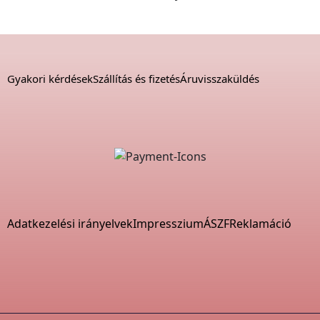
Gyakori kérdések
Szállítás és fizetés
Áruvisszaküldés
Adatkezelési irányelvek
Impresszium
ÁSZF
Reklamáció