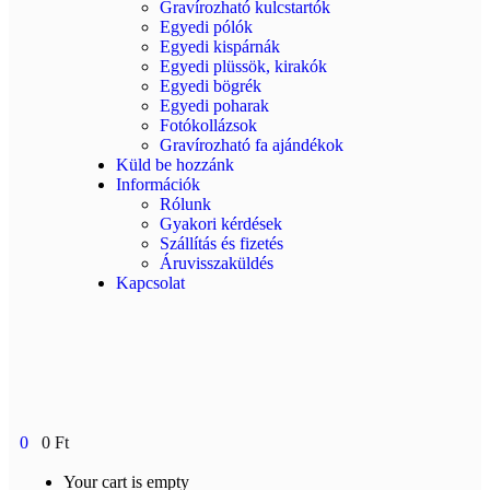
Gravírozható kulcstartók
Egyedi pólók
Egyedi kispárnák
Egyedi plüssök, kirakók
Egyedi bögrék
Egyedi poharak
Fotókollázsok
Gravírozható fa ajándékok
Küld be hozzánk
Információk
Rólunk
Gyakori kérdések
Szállítás és fizetés
Áruvisszaküldés
Kapcsolat
0
0
Ft
Your cart is empty