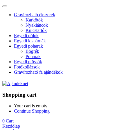
Gravírozható ékszerek
Karkötők
Nyakláncok
Kulcstartók
Egyedi pólók
Egyedi kispárnák
Egyedi poharak
Bögrék
Poharak
Egyedi plüssök
Fotókollázsok
Gravírozható fa ajándékok
Shopping cart
Your cart is empty
Continue Shopping
0
Cart
Kezdőlap